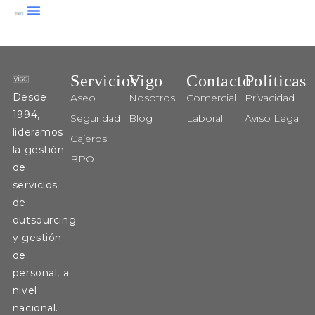
Servicios
Vigo
Contacto
Políticas
Desde
Aseo
Nosotros
Comercial
Privacidad
1994,
Seguridad
Blog
Laboral
Aviso Legal
lideramos
Cajeros
la gestión
BPO
de
servicios
de
outsourcing
y gestión
de
personal, a
nivel
nacional.