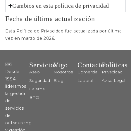
Cambios en esta política de privacidad
Fecha de última actualización
Esta Política de Privacidad fue actualizada por última
vez en marzo de 2026.
Servicios
Vigo
Contacto
Políticas
Desde
Aseo
Nosotros
Comercial
Privacidad
1994,
Seguridad
Blog
Laboral
Aviso Legal
lideramos
Cajeros
la gestión
BPO
de
servicios
de
outsourcing
y gestión