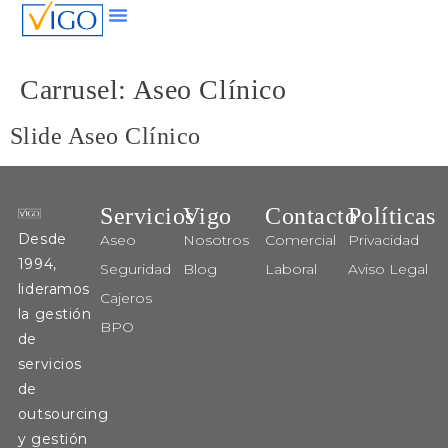
Carrusel:
Aseo Clínico
Slide Aseo Clínico
Servicios
Vigo
Contacto
Políticas
Desde
Aseo
Nosotros
Comercial
Privacidad
1994,
Seguridad
Blog
Laboral
Aviso Legal
lideramos
Cajeros
la gestión
BPO
de
servicios
de
outsourcing
y gestión